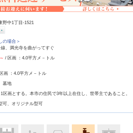
野中1丁目-1521
しの場合＞
8号線、満光寺を曲がってすぐ
0～
/ 区画 ：4.0平方メ－トル
 区画 ：4.0平方メ－トル
）墓地
き1区画とする。本市の住民で3年以上在住し、世帯主であること。
型可、オリジナル型可