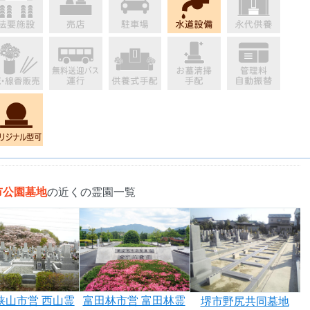
市公園墓地
の近くの霊園一覧
狭山市営 西山霊
富田林市営 富田林霊
堺市野尻共同墓地