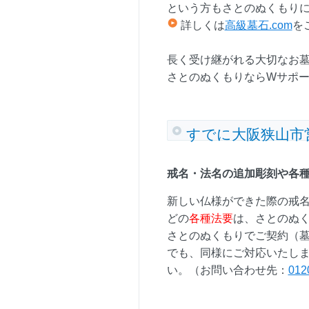
という方もさとのぬくもり
詳しくは
高級墓石.com
を
長く受け継がれる大切なお
さとのぬくもりならWサポ
すでに大阪狭山市
戒名・法名の追加彫刻や各
新しい仏様ができた際の戒
どの
各種法要
は、さとのぬ
さとのぬくもりでご契約（
でも、同様にご対応いたし
い。（お問い合わせ先：
012