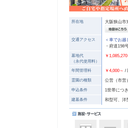
所在地
大阪狭山市東
交通アクセス
＜車でお越
・府道19
墓地代
￥1,085,27
（永代使用料）
年間管理科
￥4,000～
/
霊園の種類
公営（市営
申込条件
1世帯につ
建墓条件
和型可、洋