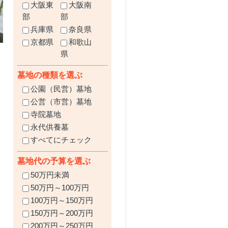
大阪東
大阪南
部
部
兵庫県
奈良県
京都県
和歌山
県
墓地の種類を選ぶ
公園（民営）墓地
公営（市営）墓地
寺院墓地
永代供養墓
すべてにチェック
墓地代の予算を選ぶ
50万円未満
50万円～100万円
100万円～150万円
150万円～200万円
200万円～250万円