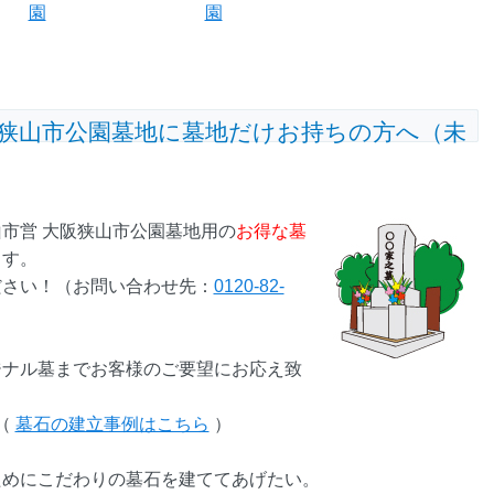
園
園
阪狭山市公園墓地に墓地だけお持ちの方へ（未
市営 大阪狭山市公園墓地用の
お得な墓
ます。
ださい！（お問い合わせ先：
0120-82-
ジナル墓までお客様のご要望にお応え致
（
墓石の建立事例はこちら
）
ためにこだわりの墓石を建ててあげたい。