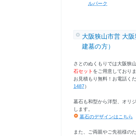
ルパーク
大阪狭山市営 大
建墓の方）
さとのぬくもりでは大阪狭山
石セット
をご用意しており
お見積もり無料！お電話く
1487
）
墓石も和型から洋型、オリ
します。
墓石のデザインはこちら
また、ご両親やご先祖様の