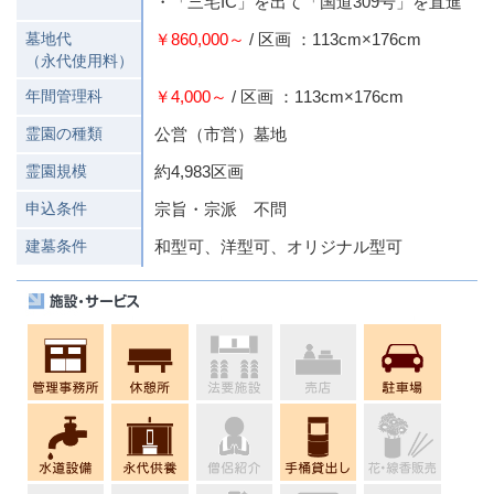
・「三宅IC」を出て「国道309号」を直進
墓地代
￥860,000～
/ 区画 ：113cm×176cm
（永代使用料）
年間管理科
￥4,000～
/ 区画 ：113cm×176cm
霊園の種類
公営（市営）墓地
霊園規模
約4,983区画
申込条件
宗旨・宗派 不問
建墓条件
和型可、洋型可、オリジナル型可