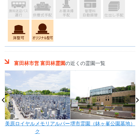
富田林市営 富田林霊園
の近くの霊園一覧
美原ロイヤルメモリアルパー
堺市霊園（鉢ヶ峯公園墓地）
公
ク