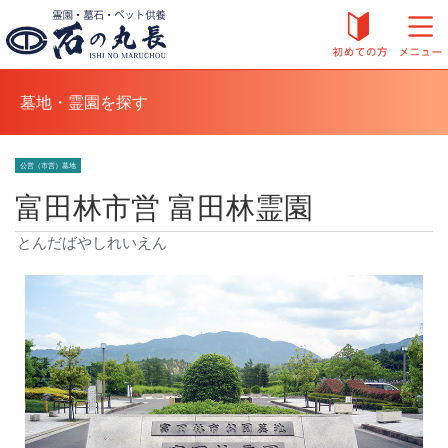
墓地・霊園を探す
公営（市営）墓地
富田林市営 富田林霊園
とんだばやしれいえん