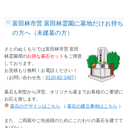
富田林市営 富田林霊園に墓地だけお持ち
の方へ（未建墓の方）
さとのぬくもりでは富田林市営 富田
林霊園用の
お得な墓石セット
をご用意
しております。
お見積もり無料！お電話ください！
（お問い合わせ先：
0120-82-1487
）
墓石も和型から洋型、オリジナル墓までお客様のご要望に
お応え致します。
墓石のデザインはこちら
（
墓石の建立事例はこちら
）
また、ご両親やご先祖様のためにこだわりの墓石を建てて
あげたい。